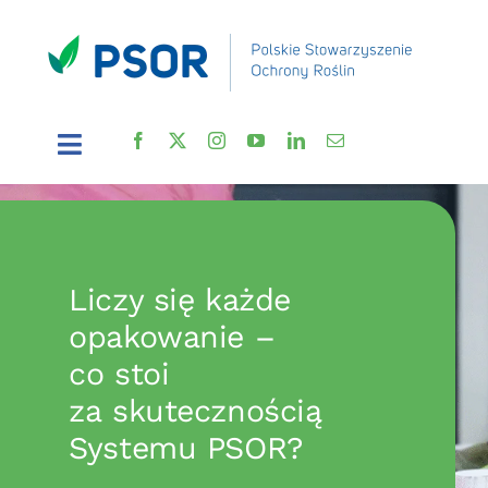
Przejdź
do
zawartości
Toggle
Navigation
O PSOR
Nasze inicjatywy
Liczy się każde
opakowanie –
Ochrona roślin
co stoi
za skutecznością
Aktualności
Systemu PSOR?